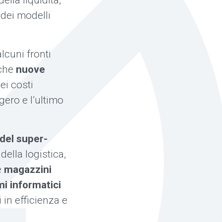
ella liquidità,
 dei modelli
lcuni fronti
nche
nuove
ei costi
ggero e l’ultimo
 del super-
della logistica,
e
magazzini
mi informatici
 in efficienza e