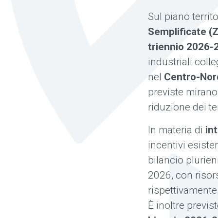
Sul piano territ
Semplificate (
triennio 2026-
industriali coll
nel
Centro-Nor
previste mirano 
riduzione dei te
In materia di
in
incentivi esiste
bilancio plurie
2026, con riso
rispettivamente
È inoltre previ