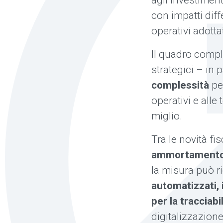
agli investiment
con impatti diff
operativi adottat
Il quadro comp
strategici – in
complessità
pe
operativi e alle 
miglio.
Tra le novità fis
ammortamento 
la misura può r
automatizzati, 
per la tracciabi
digitalizzazione