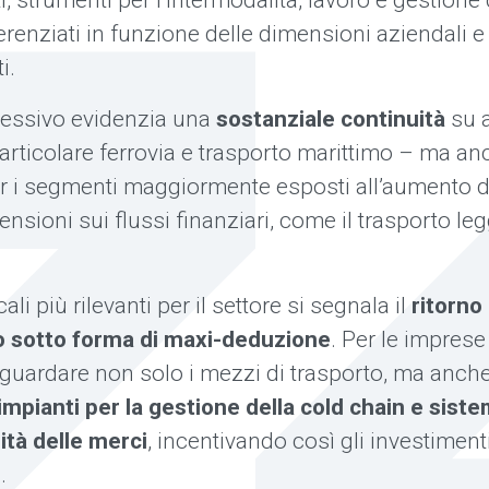
i, strumenti per l’intermodalità, lavoro e gestione d
erenziati in funzione delle dimensioni aziendali e
i.
lessivo evidenzia una
sostanziale continuità
su a
 particolare ferrovia e trasporto marittimo – ma a
r i segmenti maggiormente esposti all’aumento d
tensioni sui flussi finanziari, come il trasporto le
cali più rilevanti per il settore si segnala il
ritorno
sotto forma di maxi-deduzione
. Per le imprese 
iguardare non solo i mezzi di trasporto, ma anch
impianti per la gestione della cold chain e siste
lità delle merci
, incentivando così gli investimenti
.