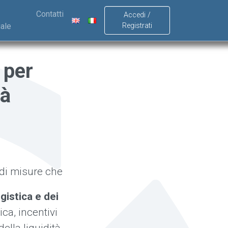
Contatti
Accedi /
ale
Registrati
 per
tà
 di misure che
gistica e dei
ica, incentivi