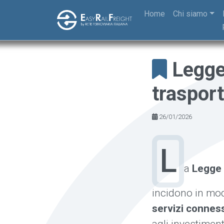
Skip to main content
Home
Chi siamo
Legge 
trasport
26/01/2026
L
a
Legge 
incidono in mod
servizi connes