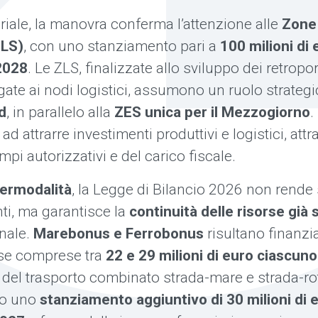
oriale, la manovra conferma l’attenzione alle
Zone 
ZLS)
, con uno stanziamento pari a
100 milioni di 
2028
. Le ZLS, finalizzate allo sviluppo dei retropor
egate ai nodi logistici, assumono un ruolo strateg
d
, in parallelo alla
ZES unica per il Mezzogiorno
.
ad attrarre investimenti produttivi e logistici, attr
mpi autorizzativi e del carico fiscale.
termodalità
, la Legge di Bilancio 2026 non rende s
nti, ma garantisce la
continuità delle risorse già 
nnale.
Marebonus e Ferrobonus
risultano finanzia
rse comprese tra
22 e 29 milioni di euro ciascuno
 del trasporto combinato strada-mare e strada-rot
sto uno
stanziamento aggiuntivo di 30 milioni di e