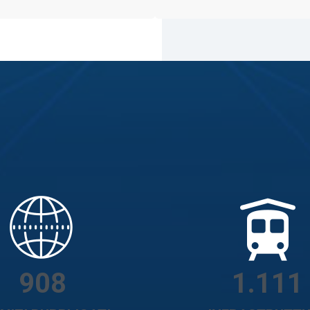
908
1.111