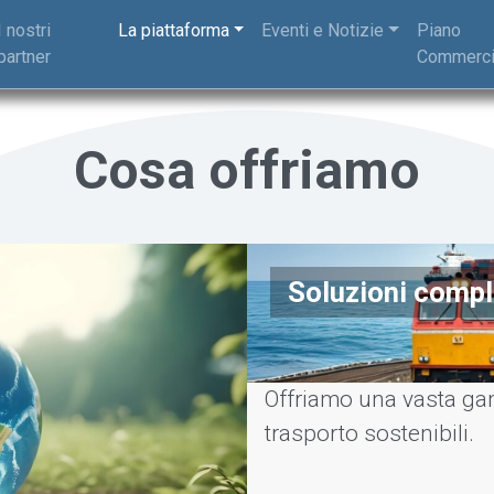
I nostri
La piattaforma
Eventi e Notizie
Piano
partner
Commerci
Cosa offriamo
Soluzioni compl
Offriamo una vasta gam
trasporto sostenibili.