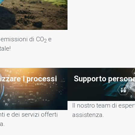
e emissioni di CO
e
2
tale!
izzare i processi
Supporto persona
Il nostro team di esper
ti e dei servizi offerti
assistenza.
a.