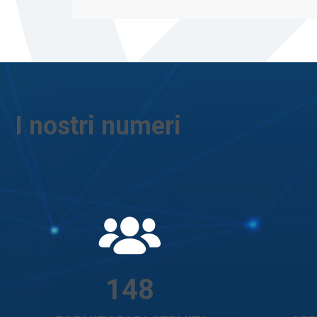
I nostri numeri
148