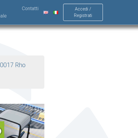
Contatti
Accedi /
ale
Registrati
0017 Rho
o