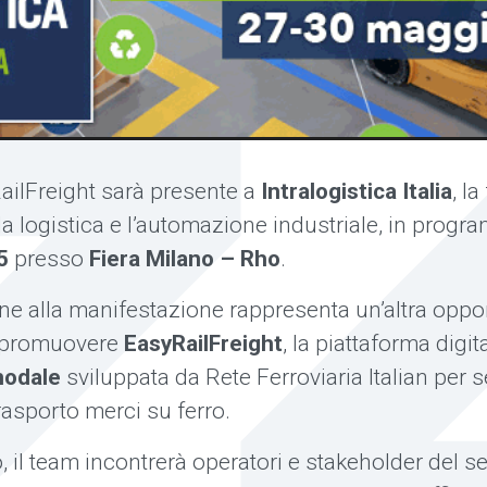
RailFreight sarà presente a
Intralogistica Italia
, la
 la logistica e l’automazione industriale, in prog
5
presso
Fiera Milano – Rho
.
ne alla manifestazione rappresenta un’altra oppo
r promuovere
EasyRailFreight
, la piattaforma digit
modale
sviluppata da Rete Ferroviaria Italian per 
 trasporto merci su ferro.
, il team incontrerà operatori e stakeholder del se