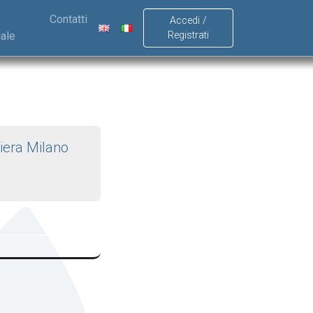
Contatti
Accedi /
ale
Registrati
025
iera Milano
Rho MI